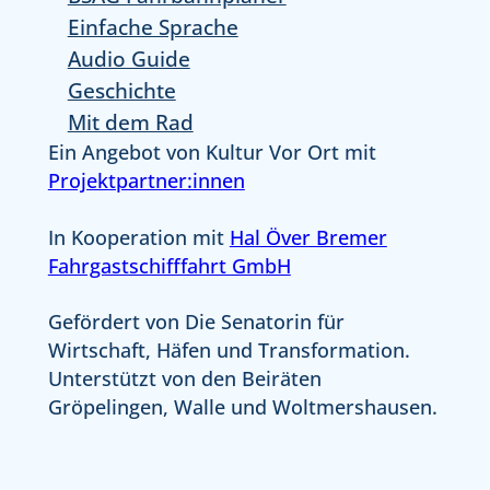
Spaziergang…
Fährmann
hin,
Einfache Sprache
darüber
den
Audio Guide
aus,
Weseruferpark
Geschichte
was
an
in
diesen
Mit dem Rad
der
Stellen
Ein Angebot von Kultur Vor Ort mit
Zwischenzeit
zu
Projektpartner:innen
so
umfahren.
los
Nichts
In Kooperation mit
Hal Över Bremer
gewesen
desto
war.
Fahrgastschifffahrt GmbH
trotz
Ganze
ist
1.300
der
Gefördert von Die Senatorin für
Gäste
Park
Wirtschaft, Häfen und Transformation.
nutzen
an
Unterstützt von den Beiräten
die
allen
Gröpelingen, Walle und Woltmershausen.
Gelegenheit
Stellen
an
begehbar
den
und
vier