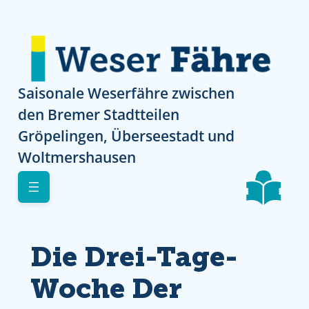
Direkt zur Navigation
Direkt zur Navigation
Direkt zum Inhalt
Skip to footer
Saisonale Weserfähre zwischen
den Bremer Stadtteilen
Gröpelingen, Überseestadt und
Woltmershausen
Die Drei-Tage-
Woche Der