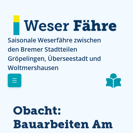
Direkt zur Navigation
Direkt zur Navigation
Direkt zum Inhalt
Skip to footer
Saisonale Weserfähre zwischen
den Bremer Stadtteilen
Gröpelingen, Überseestadt und
Woltmershausen
Obacht:
Bauarbeiten Am