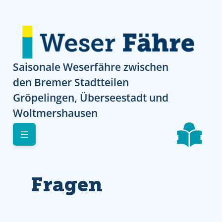
Direkt zur Navigation
Direkt zur Navigation
Direkt zum Inhalt
Skip to footer
Saisonale Weserfähre zwischen
den Bremer Stadtteilen
Gröpelingen, Überseestadt und
Woltmershausen
Fragen