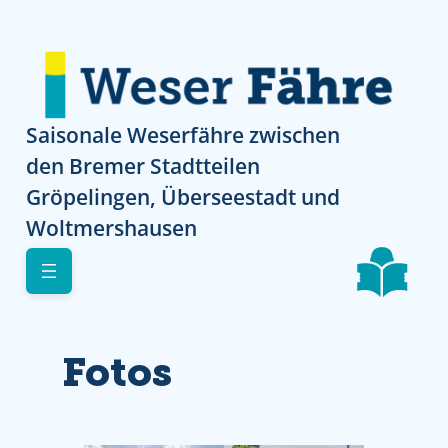
Direkt zur Navigation
Direkt zur Navigation
Direkt zum Inhalt
Skip to footer
Saisonale Weserfähre zwischen
den Bremer Stadtteilen
Gröpelingen, Überseestadt und
Woltmershausen
Fotos