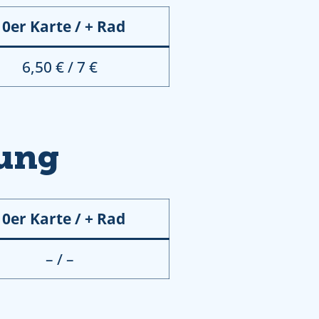
10er Karte / + Rad
6,50 € / 7 €
ung
10er Karte / + Rad
– / –