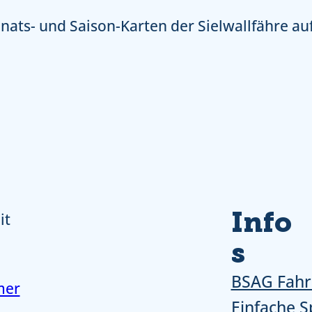
ats- und Saison-Karten der Sielwallfähre au
Info
it
s
BSAG Fahr
mer
Einfache S