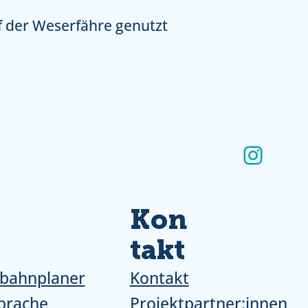
f der Weserfähre genutzt
Insta
Kon
takt
bahnplaner
Kontakt
prache
Projektpartner:innen