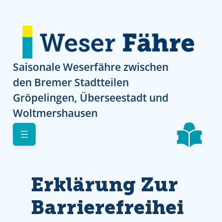
Direkt zur Navigation
Direkt zur Navigation
Direkt zum Inhalt
Skip to footer
Saisonale Weserfähre zwischen
den Bremer Stadtteilen
Gröpelingen, Überseestadt und
Woltmershausen
Erklärung Zur
Barrierefreihei