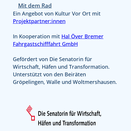
deutsche Musi
noch
Mit dem Rad
Promenade
beliebte
leichter
an.
Ein Angebot von Kultur Vor Ort mit
Showformate
und
Zu
Projektpartner:innen
auf.
angenehmer.
ausgewählten
Mit
Die
Terminen
dabei
Fährzeiten
In Kooperation mit
Hal Över Bremer
habt
sind
sind:
Fahrgastschifffahrt GmbH
ihr
unter
Freitag
die
anderem:
(03.07.
Gefördert von Die Senatorin für
Möglichkeit
Auch
–
Wirtschaft, Häfen und Transformation.
einer
Fans von
30.08.)
frühabendlichen
Unterstützt von den Beiräten
Tribute‑Shows
16:00
Sommer-
Gröpelingen, Walle und Woltmershausen.
kommen
–
Schifffahrt,
auf
21:00
die
ihre
Uhr
ihr
Kosten
Samstag
auch
–
12:00
als
etwa…
–
Schiffstaxi…
21:00
Uhr