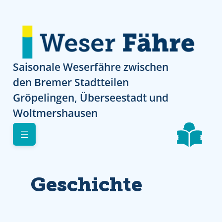
Direkt zur Navigation
Direkt zur Navigation
Direkt zum Inhalt
Skip to footer
Saisonale Weserfähre zwischen
den Bremer Stadtteilen
Gröpelingen, Überseestadt und
Woltmershausen
Geschichte