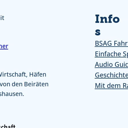
Info
it
s
BSAG Fahr
mer
Einfache S
Audio Gui
Wirtschaft, Häfen
Geschicht
 von den Beiräten
Mit dem R
shausen.